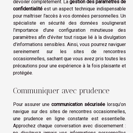
dévoiler complètement. La
gestion des paramètres de
confidentialité
est un aspect technique indispensable
pour maîtriser l'accès à vos données personnelles. Un
spécialiste en sécurité des données soulignerait
l'importance d'une configuration minutieuse des
paramètres afin d'éviter tout risque lié à la divulgation
d'informations sensibles. Ainsi, vous pourrez naviguer
sereinement sur les sites de rencontres
occasionnelles, sachant que vous avez pris toutes les
précautions pour une expérience à la fois plaisante et
protégée.
Communiquer avec prudence
Pour assurer une
communication sécurisée
lorsqu'on
navigue sur des sites de rencontres occasionnelles,
une prudence en ligne constante est essentielle.
Approchez chaque conversation avec discernement :
ne divulguez jamais vos informations personnelles