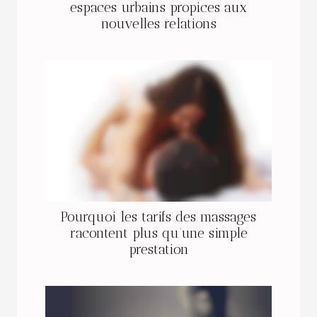
espaces urbains propices aux
nouvelles relations
Pourquoi les tarifs des massages
racontent plus qu’une simple
prestation