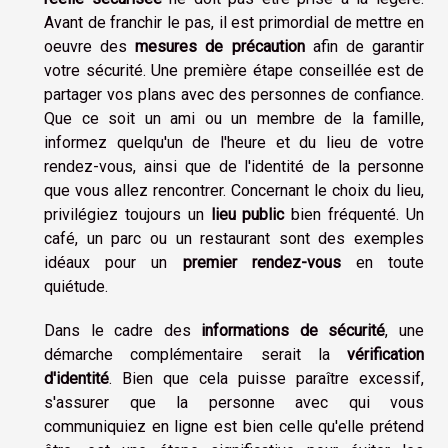
Avant de franchir le pas, il est primordial de mettre en
oeuvre des
mesures de précaution
afin de garantir
votre sécurité. Une première étape conseillée est de
partager vos plans avec des personnes de confiance.
Que ce soit un ami ou un membre de la famille,
informez quelqu'un de l'heure et du lieu de votre
rendez-vous, ainsi que de l'identité de la personne
que vous allez rencontrer. Concernant le choix du lieu,
privilégiez toujours un
lieu public
bien fréquenté. Un
café, un parc ou un restaurant sont des exemples
idéaux pour un
premier rendez-vous
en toute
quiétude.
Dans le cadre des
informations de sécurité
, une
démarche complémentaire serait la
vérification
d'identité
. Bien que cela puisse paraître excessif,
s'assurer que la personne avec qui vous
communiquiez en ligne est bien celle qu'elle prétend