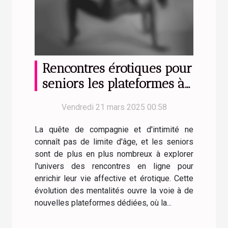
Rencontres érotiques pour
seniors les plateformes à
privilégier
Vendredi 21 mars 2025 00:58
La quête de compagnie et d'intimité ne
connaît pas de limite d'âge, et les seniors
sont de plus en plus nombreux à explorer
l'univers des rencontres en ligne pour
enrichir leur vie affective et érotique. Cette
évolution des mentalités ouvre la voie à de
nouvelles plateformes dédiées, où la...