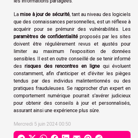
les informations partagées.
La
mise à jour de sécurité
, tant au niveau des logiciels
que des connaissances personnelles, est un réflexe à
acquérir pour se prémunir des vulnérabilités. Les
paramètres de confidentialité
proposés par les sites
doivent être régulièrement revus et ajustés pour
limiter au maximum l'exposition de données
sensibles. Il est en outre conseillé de se tenir informé
des
risques des rencontres en ligne
qui évoluent
constamment, afin d'anticiper et d'éviter les pièges
tendus par des individus malintentionnés ou des
pratiques frauduleuses. Se rapprocher d'un expert en
comportement numérique pourrait s'avérer judicieux
pour obtenir des conseils à jour et personnalisés,
assurant ainsi une expérience plus sûre.
Mercredi 5 juin 2024 00:50