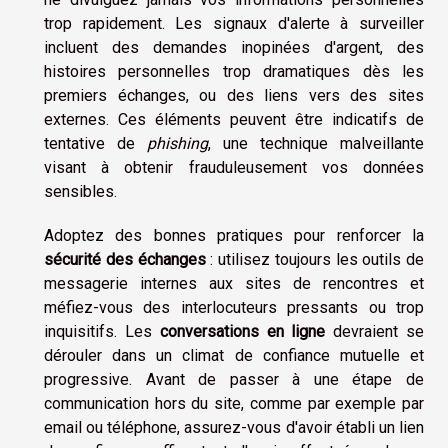
trop rapidement. Les signaux d'alerte à surveiller
incluent des demandes inopinées d'argent, des
histoires personnelles trop dramatiques dès les
premiers échanges, ou des liens vers des sites
externes. Ces éléments peuvent être indicatifs de
tentative de
phishing
, une technique malveillante
visant à obtenir frauduleusement vos données
sensibles.
Adoptez des bonnes pratiques pour renforcer la
sécurité des échanges
: utilisez toujours les outils de
messagerie internes aux sites de rencontres et
méfiez-vous des interlocuteurs pressants ou trop
inquisitifs. Les
conversations en ligne
devraient se
dérouler dans un climat de confiance mutuelle et
progressive. Avant de passer à une étape de
communication hors du site, comme par exemple par
email ou téléphone, assurez-vous d'avoir établi un lien