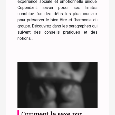
expérience sociale et émotionnelle unique.
Cependant, savoir poser ses limites
constitue l’un des défis les plus cruciaux
pour préserver le bien-être et l’harmonie du
groupe. Découvrez dans les paragraphes qui
suivent des conseils pratiques et des
notions...
Comment le sexe par